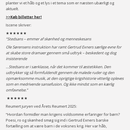
planter vi et håb og et lys i et tema som er næsten ubærligt og
aktuelt.
>>Køb billetter her!
Iscene skriver:
★★★★★★
“Stedsans – emmer af skønhed og menneskesans
Ole Sørensens instruktion har ramt Gertrud Exners særlige evne for
at skabe store dramaer gennem små udtryk – beskedent og dog
insisterende
…Stedsans er i særklasse, når det kommer til æstetikken. Den
udtrykker sig så formfuldendt gennem de malede ruder og den
opmærksomme musik, at den oprigtige krigshistorie vitterlig opleves
som en medrivende sansefusion. Og ikke mindst som en kærlig
omfavnelse.”
★★★★★★
Reumert juryen ved Årets Reumert 2025:
“Hvordan formidler man krigens voldsomme erfaringer for børn?
Poesi, ro og skønhed smøg sig ind i Gertrud Exners barske
fortælling om at være barn i de voksnes krig. Her var håb,