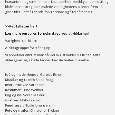
humanisme og sammenhold. Nænsomhed, meddigtende musik og
blide penselstrøg, som malede virkelighedens billeder frem på
glasruder. Formfuldendt, fabulerende og fuld af mening”
>>Køb billetter her!
Læs mere om vores Børnelørdage ved at klikke her!
Varighed:
ca. 40 min
Aldersgruppe:
fra 9 år og op
Vi anbefaler altid, at man så vidt muligt holder sig til den satte
aldersgrænse, så alle får den bedste teateroplevelse.
Idé og medvirkende:
Gertrud Exner
Musiker og teknik:
Simon Voigt
Instruktør:
Ole Sørensen
Kostumer:
Trine Walther
Byg og lys:
Søren la Cour
Grafiker:
Malik Grosos
Fundraiser:
Nicole Johansen
Foto og trailer:
Christoffer Brekne