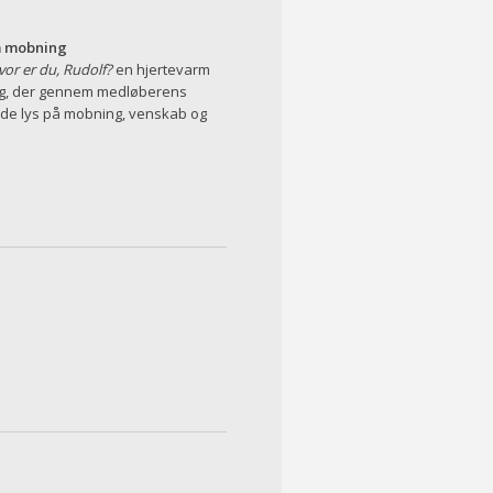
om mobning
or er du, Rudolf?
en hjertevarm
ng, der gennem medløberens
de lys på mobning, venskab og