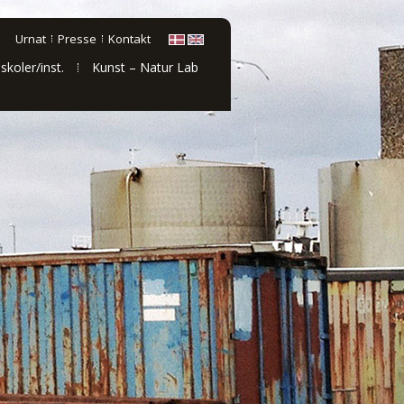
Urnat
Presse
Kontakt
 skoler/inst.
Kunst – Natur Lab