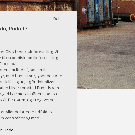
Del:
 du, Rudolf?
t OMs første juleforestilling. Vi
 til en poetisk familieforestilling
år og op.
rien om Rudolf, som er lidt
r, med hans store, lysende, røde
 skille sig ud, og Rudolf bliver
orien bliver fortalt af Rudolfs ven –
n god kammerat, når ens bedste
n står for døren, og julegaverne
ortryllende billeder udfoldes
 om venskaber og mod.
en Hede: