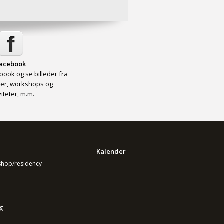
acebook
book og se billeder fra
nger, workshops og
viteter, m.m.
Kalender
kshop/residency
g