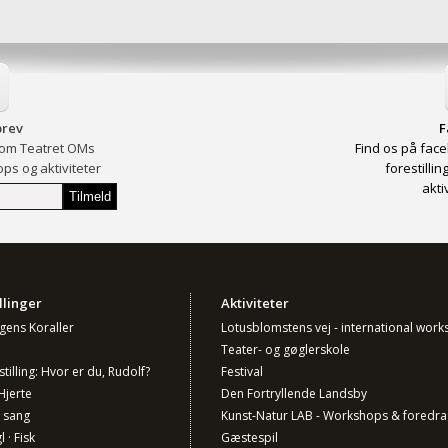
rev
F
 om Teatret OMs
Find os på face
ops og aktiviteter
forestilli
akti
llinger
Aktiviteter
ngens Koraller
Lotusblomstens vej - international wor
Teater- og gøglerskole
stilling: Hvor er du, Rudolf?
Festival
Hjerte
Den Fortryllende Landsby
 sang
Kunst-Natur LAB - Workshops & foredra
l · Fisk
Gæstespil