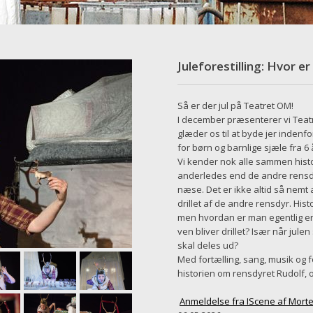
Juleforestilling: Hvor er
Så er der jul på Teatret OM!
I december præsenterer vi Teatre
glæder os til at byde jer indenfor
for børn og barnlige sjæle fra 6 
Vi kender nok alle sammen histo
anderledes end de andre rensdy
næse. Det er ikke altid så nemt at
drillet af de andre rensdyr. Hist
men hvordan er man egentlig e
ven bliver drillet? Især når jule
skal deles ud?
Med fortælling, sang, musik og f
historien om rensdyret Rudolf,
Anmeldelse fra IScene af Mort