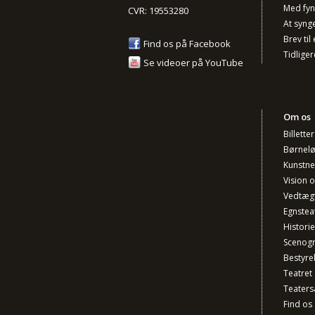
Med fy
CVR: 19553280
At synge 
Brev til 
Find os på Facebook
Tidliger
Se videoer på YouTube
Om os
Billette
Børnel
Kunstner
Vision 
Vedtæg
Egnstea
Historie
Scenogr
Bestyre
Teatret
Teaters
Find os