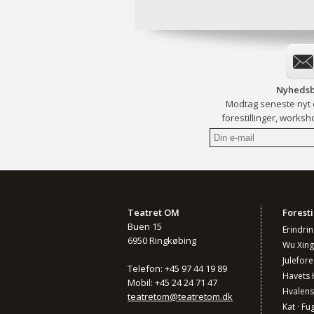
Nyhedsb
Modtag seneste nyt
forestillinger, worksh
Teatret OM
Foresti
Buen 15
Erindri
6950 Ringkøbing
Wu Xing
Julefore
Telefon: +45 97 44 19 89
Havets 
Mobil: +45 24 24 71 47
Hvalens
teatretom@teatretom.dk
Kat · Fug