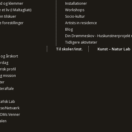
nd og klemmer
Installationer
et liv (I Maltagliati)
Workshops
en tilskuer
Socio-kultur
e forestillinger
Artists in residence
Blog
Din Drømmeskov - Huskunstnerprojekt 
Tidligere aktiviteter
Til skoler/inst.
Kunst – Natur Lab
r og årskort
ørdag
isk profil
og mission
ter
teraftale
afisk Lab
lse/Netværk
 OMs Venner
alen