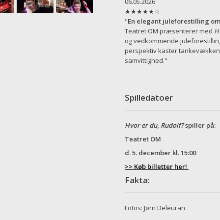
06.05.2026
★★★★★☆
"
En elegant juleforestilling 
Teatret OM præsenterer med
Hv
og vedkommende juleforestilli
perspektiv kaster tankevækken
samvittighed."
Spilledatoer
Hvor er du, Rudolf?
spiller på:
Teatret OM
d. 5. december kl. 15:00
>> Køb billetter her!
Fakta:
Fotos: Jørn Deleuran