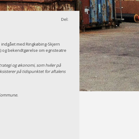
Del:
e
indgået med Ringkøbing-Skjern
14) og bekendtgørelse om egnsteatre
 strategi og økonomi, som hviler på
sisterer på tidspunktet for aftalens
rn Kommune.