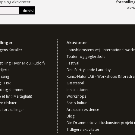
ops og aktiviteter
forestilli
akti
llinger
Aktiviteter
ngens Koraller
Lotusblomstens vej - international wor
Teater- og gøglerskole
stilling: Hvor er du, Rudolf?
Festival
Hjerte
Den Fortryllende Landsby
 sang
Kunst-Natur LAB - Workshops & foredra
l · Fisk
Gæstespil
nd og klemmer
Installationer
et liv (I Maltagliati)
Workshops
en tilskuer
Socio-kultur
e forestillinger
Artists in residence
Blog
Din Drømmeskov - Huskunstnerprojekt 
Tidligere aktiviteter