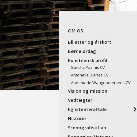
OM OS
Billetter og årskort
Børnelørdag
Kunstnerisk profil
Sandra Pasinis CV
Antonella Dianas CV
Annemarie Waagepetersens CV
Vision og mission
Vedtægter
Egnsteateraftale
Historie
Scenografisk Lab
Bestyrelse/Netværk