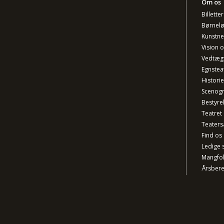
Om os
Billette
Børnel
Kunstner
Vision 
Vedtæg
Egnstea
Historie
Scenogr
Bestyre
Teatret
Teaters
Find os
Ledige s
Mangfo
Årsbere