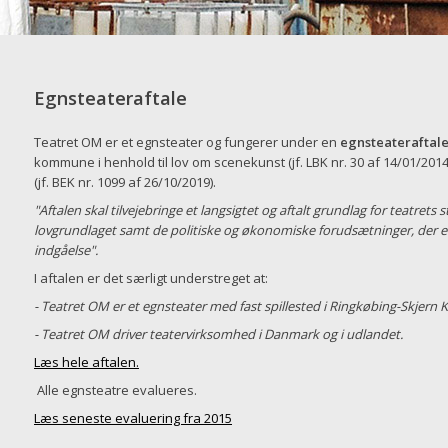
Egnsteateraftale
Teatret OM er et egnsteater og fungerer under en
egnsteateraftal
kommune i henhold til lov om scenekunst (jf. LBK nr. 30 af 14/01/20
(jf. BEK nr. 1099 af 26/10/2019).
"Aftalen skal tilvejebringe et langsigtet og aftalt grundlag for teatrets
lovgrundlaget samt de politiske og økonomiske forudsætninger, der ek
indgåelse".
I aftalen er det særligt understreget at:
- Teatret OM er et egnsteater med fast spillested i Ringkøbing-Skje
- Teatret OM driver teatervirksomhed i Danmark og i udlandet.
Læs hele aftalen.
Alle egnsteatre evalueres.
Læs seneste evaluering fra 2015