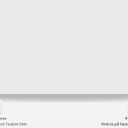
rev
F
 om Teatret OMs
Find os på face