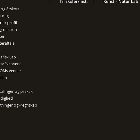
Til skoler/inst.
Kunst – Natur Lab
r og årskort
ørdag
isk profil
og mission
ter
teraftale
afisk Lab
lse/Netværk
 OMs Venner
alen
tillinger og praktik
ldighed
tninger og -regnskab