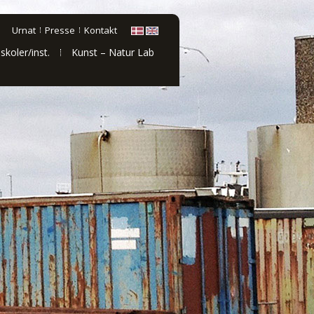
Urnat
Presse
Kontakt
 skoler/inst.
Kunst – Natur Lab