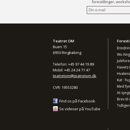
forestillinger, worksh
Teatret OM
Foresti
Buen 15
Erindri
6950 Ringkøbing
Wu Xing
Julefore
Telefon: +45 97 44 19 89
Havets 
Mobil: +45 24 24 71 47
Hvalens
teatretom@teatretom.dk
Kat · Fug
Med fy
CVR: 19553280
At synge 
Brev til 
Find os på Facebook
Tidliger
Se videoer på YouTube