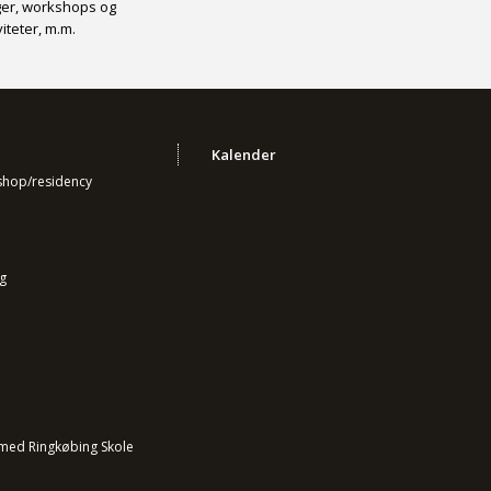
nger, workshops og
viteter, m.m.
Kalender
kshop/residency
g
med Ringkøbing Skole