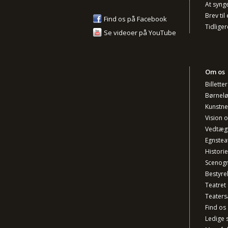
At synge 
Brev til 
Find os på Facebook
Tidliger
Se videoer på YouTube
Om os
Billette
Børnel
Kunstner
Vision 
Vedtæg
Egnstea
Historie
Scenogr
Bestyre
Teatret
Teaters
Find os
Ledige s