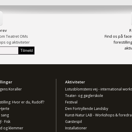
rev
F
 om Teatret OMs
Find os på face
ops og aktiviteter
forestilli
akti
llinger
Aktiviteter
ngens Koraller
Lotusblomstens vej - international wor
Teater- og gøglerskole
stilling: Hvor er du, Rudolf?
Festival
Hjerte
Den Fortryllende Landsby
 sang
Kunst-Natur LAB - Workshops & foredra
l · Fisk
Gæstespil
nd og klemmer
Installationer