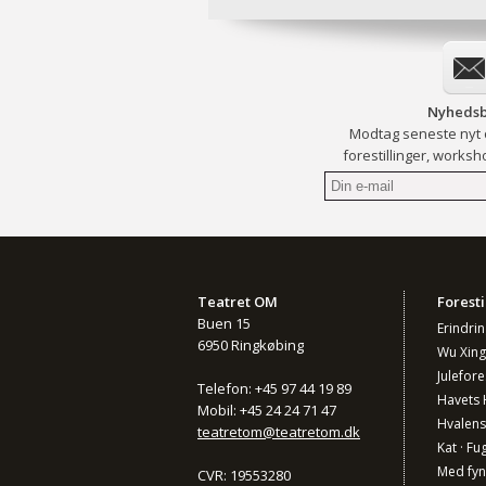
Nyhedsb
Modtag seneste nyt
forestillinger, worksh
Teatret OM
Foresti
Buen 15
Erindri
6950 Ringkøbing
Wu Xing
Julefore
Telefon: +45 97 44 19 89
Havets 
Mobil: +45 24 24 71 47
Hvalens
teatretom@teatretom.dk
Kat · Fug
Med fy
CVR: 19553280