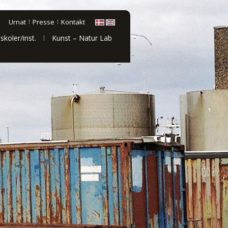
Urnat
Presse
Kontakt
 skoler/inst.
Kunst – Natur Lab