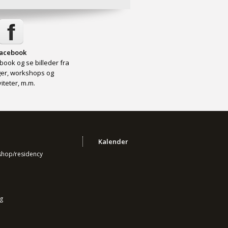
acebook
book og se billeder fra
nger, workshops og
viteter, m.m.
Kalender
kshop/residency
g