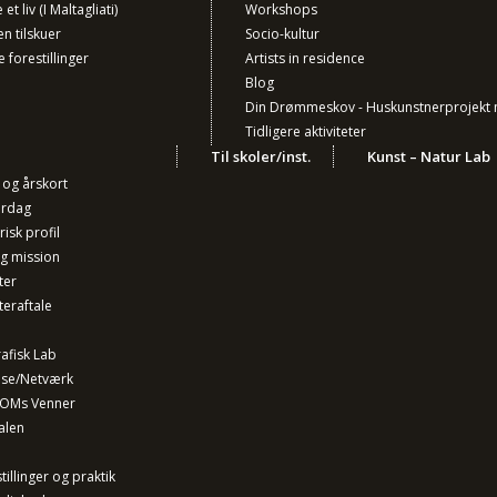
et liv (I Maltagliati)
Workshops
en tilskuer
Socio-kultur
e forestillinger
Artists in residence
Blog
Din Drømmeskov - Huskunstnerprojekt 
Tidligere aktiviteter
Til skoler/inst.
Kunst – Natur Lab
r og årskort
ørdag
isk profil
og mission
ter
teraftale
afisk Lab
lse/Netværk
 OMs Venner
alen
tillinger og praktik