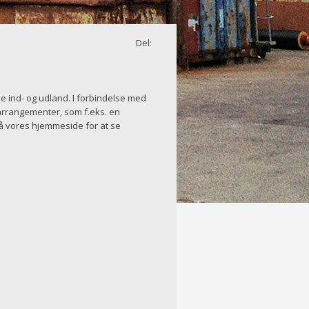
Del:
e ind- og udland. I forbindelse med
raarrangementer, som f.eks. en
å vores hjemmeside for at se