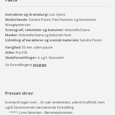
Instruktion og dramaturgi:
Leo Sykes
Medvirkende:
Sandra Pasini, Päivi Raninen og Annemarie
Waagepetersen
Scenografi, rekvisitter og kostumer:
Antonella Diana
Masker:
Antonella Diana og Deborah Hunt
Udvikling af karakterer og scenisk materiale:
Sandra Pasini
Varighed:
55 min. uden pause
Alder:
Fra 9 år
Skoleforestillinger:
4. og 5. klassetrin
Se forestillingens
program
Pressen skrev:
Eventyret tager over… En sær anderledes, yderst kraftfuld, men
også fascinerende nærværende forestilling
Lone Sørensen - Børneteateravisen
*
*
*
*
*