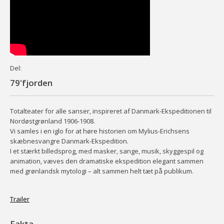
Del:
79'fjorden
Totalteater for alle sanser, inspireret af Danmark-Ekspeditionen til
Nordøstgrønland 1906-1908.
Vi samles i en iglo for at høre historien om Mylius-Erichsens
skæbnesvangre Danmark-Ekspedition.
I et stærkt billedsprog, med masker, sange, musik, skyggespil og
animation, væves den dramatiske ekspedition elegant sammen
med grønlandsk mytologi – alt sammen helt tæt på publikum.
Trailer
Fakta