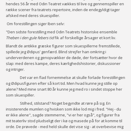
hendes 56 år med Odin Teatret vækkes til live og gennemspiller en
række scener fra teatrets repertoire, inden de endegyldigt tager
afsked med deres skuespiller.
Om forestillingen siger Iben selv:
"Den sidste forestilling med Odin Teatrets historiske ensemble
Theben i den gule febers tid
fik af forskellige årsager et kort liv.
Blandt de antikke græske figurer som skuespillerne fremstillede,
spillede jeg Ødipus’ genfærd. Blind strejfer han omkring i
underverdenen og genopvækker de døde, der fortsætter hvor de
slap: med deres kampe, deres kærlighedshistorier, diskussioner
og intriger.
Det var en flad fornemmelse at skulle forlade forestillingen
og Ødipusfiguren efter så kort tid. Men hvad kunne jeg stille op
alene? Med mine snart 80 år kunne jeg med ro i sindet stoppe her
som skuespiller.
Stilhed, stilstand? Noget begyndte at røre på sig. En
insisterende mumlen og hvisken som ikke lod mig i fred. "Hej - du
er ikke alene", sagde stemmerne, "vi er her også", og figurer fra
mit teaterliv stod pludseligt der i kø og masede på for at komme til
orde. De prøvede - med held skulle det vise sig - at overbevise mig